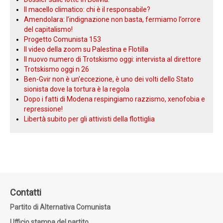
Solidarietà di classe a Margherita Napoletano (Cub Sanità)
Marxismo Vivo numero 22
Crisi dell’UE: come affrontare gli attacchi che si profilano
all’orizzonte
Gli scioperi di maggio e le prospettive per l’autunno
Caldo devastante: il responsabile si chiama capitalismo
Il fallimento di Trump e l’accordo per riaprire lo Stretto di
Hormuz
Dossier sulle lotte in Bolivia.
Il macello climatico: chi è il responsabile?
Amendolara: l’indignazione non basta, fermiamo l’orrore
del capitalismo!
Progetto Comunista 153
Il video della zoom su Palestina e Flotilla
Il nuovo numero di Trotskismo oggi: intervista al direttore
Trotskismo oggi n 26
Ben-Gvir non è un'eccezione, è uno dei volti dello Stato
sionista dove la tortura è la regola
Dopo i fatti di Modena respingiamo razzismo, xenofobia e
repressione!
Libertà subito per gli attivisti della flottiglia